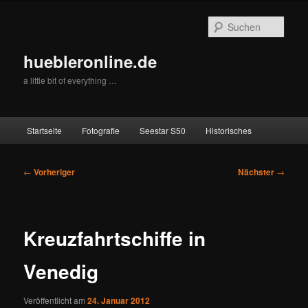
Zum
primären
Such
Inhalt
springen
huebleronline.de
a little bit of everything …
Hauptmenü
Startseite
Fotografie
Seestar S50
Historisches
Beitragsnavigation
←
Vorheriger
Nächster
→
Kreuzfahrtschiffe in
Venedig
Veröffentlicht am
24. Januar 2012